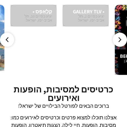
GALLERY TLV •
קְלָאַפְּס •
FREE ALCOHOL
אַלְכּוֹהוֹל חוֹפְשִׁי
יגיע כפיים 2, תל
יגיע כפיים 10, תל
אביב-יפו, ישראל
אביב-יפו, ישראל
🎭
🍷
קְלָא
אַלְכ
אביב
🎭
כרטיסים למסיבות, הופעות
ואירועים
ברוכים הבאים לפורטל הבילויים של ישראל!
אצלנו תוכלו למצוא פרטים וכרטיסים לאירועים כמו:
מסיבות, הופעות, חיי לילה, הצגות תיאטרון, הופעות