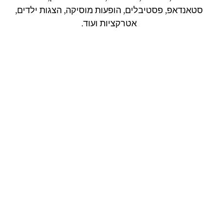
סטאנדאפ, פסטיבלים, הופעות מוסיקה, הצגות ילדים,
אטרקציות ועוד.
אצלנו תוכלו למצוא אירועים ולרכוש כרטיס לאירועים
בקלות ובנוחות.