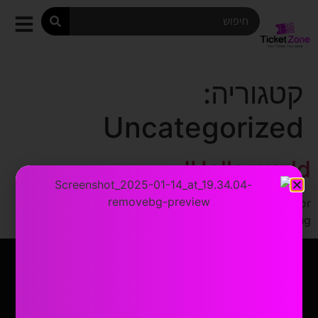
קטגוריה:
Uncategorized
Hello world!
Welcome to WordPress. This is your first post. Edit or
delete it, then start writing!