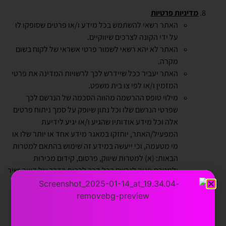
מדיניות פרטיות
האתר רשאי להשתמש בכל מידע ו/או פרטים שסופקו לו
על ידי הקונה לצרכים שיווקיים.
האתר לא יהא רשאי לשמור פרטי אשראי של לקוח בשום
מקרה.
האתר יעביר ככל שיידרש לכך לרשויות המדינה את פרטי
המזמין ו/או לפי צו בית משפט.
מילוי טופס ההרשמה מהווה הסכמה של הנרשם לכך
שפרטי הנרשם שלו וכל נתון שיופק על סמך ניתוח פרטים
אלה וכל מידע אודותיו שהגיע ו/או יגיע לידיעת
המפעיל/האתר, יוחזקו במאגר מידע אחד או יותר שלו או
מי מטעמה, וכי ייעשה במידע זה שימוש בהתאם למטרות
הבאות: (א) למטרות שיווק, פרסום, קידום מכירות
ולמטרת פניה לנרשם בכל דרך לרבות בדרך של דיוור ישיר
בכל אמצעי תקשורת שימצא לנכון (לרבות בכתב, בדפוס,
בטלפון, הודעת טקסט, בפקסימיליה, בדרך ממוחשבת או
באמצעי אחר); (ב) לצרכי עידוד נאמנות, ניתוח ומחקר
סטטיסטי, עריכת סקרים וכל שימוש מקוון אחר בקשר