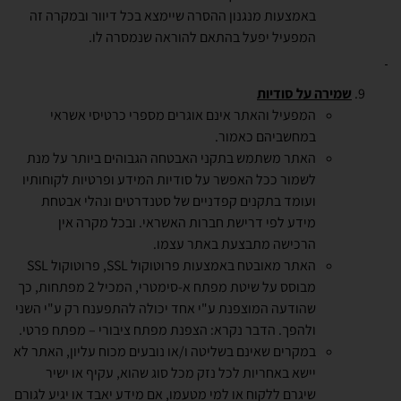
באמצעות מנגנון ההסרה שיימצא בכל דיוור ובמקרה זה
המפעיל יפעל בהתאם להוראה שנמסרה לו.
שמירה על סודיות
המפעיל והאתר אינם אוגרים מספרי כרטיסי אשראי
במחשביהם כאמור.
האתר משתמש בתקני האבטחה הגבוהים ביותר על מנת
לשמור ככל האפשר על סודיות המידע ופרטיות לקוחותיו
ועומד בתקנים קפדניים של סטנדרטים ונהלי אבטחת
מידע לפי דרישת חברות האשראי. ובכל מקרה אין
הרכישה מתבצעת באתר עצמו.
האתר מאובטח באמצעות פרוטוקול SSL, פרוטוקול SSL
מבוסס על שיטת מפתח א-סימטרי, המכיל 2 מפתחות, כך
שהודעה המוצפנת ע"י אחד יכולה להתפענח רק ע"י השני
ולהפך. הדבר נקרא: הצפנת מפתח ציבורי – מפתח פרטי.
במקרים שאינם בשליטה ו/או נובעים מכוח עליון, האתר לא
יישא באחריות לכל נזק מכל סוג שהוא, עקיף או ישיר
שיגרם ללקוח או למי מטעמו, אם מידע יאבד או יגיע לגורם