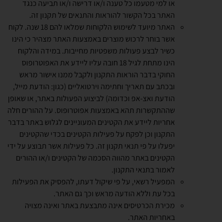
או למי מטעמו כל טענה ו/או דרישה ו/או תביעה כנגד
האתר בכל הקשור להוראות והתנאים של תקנון זה.
האתר מיועד לשימוש הלקוחות שמלאו להם 18 שנה. לקוח
אשר בוחר לרכוש מוצרים באמצעות האתר מצהיר כי הינו
כשיר לבצע פעולות משפטיות מחייבות. במידה והלקוח
הינו מתחת לגיל 18 חובה עליו ליידע את האפוטרופוס
החוקי בדבר הוראות התקנון ולקבל ממנו אישור מראש
ובכתב עם תאריך וחתימה וירטואליים (כגון: הודעת מייל,
הודעת ואצ-אפ וכדומה) לביצוע הפעולות באתר, או שאופן
שההתקשרות תהא באמצעות אפוטרופוס. על ההורים חלה
אחריות ליידע את הקטינים המעוניינים לגלוש באתר בדבר
התקנון וכן לפקח על פעילות הקטינים בכדי שהקטינים
יפעלו על פי תנאי תקנון זה. כל פעילות אשר תבוצע על ידי
הקטינים באתר מהווה הסכמה של הקטינים ו/או ההורים
לאמור בתנאי התקנון.
המפעיל רשאי, על פי שיקול דעתו, להפסיק את הפעילות
בכל עת וללא הודעה מראש וכך גם האתר.
מכירת הכרטיסים אינה מתבצעת באתר ואינה מצויה
באחריות האתר.