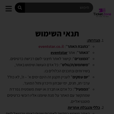
תנאי השימוש
הגדרות:
"
כתובת האתר
":
eventstar.co.il
"
האתר
": אתר
eventstar
"
המוצרים
": קישור לאתר חיצוני לשם רכישת כרטיסים.
"
משתמש/ת/גולש
": כל אדם העושה שימוש באתר,
בשירותים ובתכנים הכלולים בו.
"
יום עסקים
" לעניין תקנון זה הינם ימים א' – ה', לא כולל
ערבי חג, חגים, ימי שבתון וזיכרון וחול המועד.
"
המפעיל
": כל אדם או חברה או ישות משפטית נפרדת
שמתקשר עם האתר על מנת שיופנו אליו רוכשי כרטיסים
פוטנציאליים.
כללי והגבלת אחריות
האתר משמש כמקשר לאתרים שונים באופן וירטואל לשם