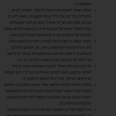
התקשורת.
האתר שומר לעצמו את הזכות להוסיף, לשנות, לגרוע
ולהחליף בכל עת את כללי ונהלי תקנון זה, וזאת ללא כל
הודעה מוקדמת ועל פי שיקול דעתו הבלעדי והמוחלט.
החל ממועד שינויו של התקנון יחייב רק נוסחו החדש. נוסחו
המחייב של התקנון הוא זה שיהא מצוי מעת לעת באתר.
האתר עושה כל שביכולתו לוודא כי המידע המוצג באתר
הינו המידע המדויק והשלם ביותר, אך לעתים עלולים
להופיע אי דיוקים ו/או שגיאות ומפעילת האתר לא תישא
בכל אחריות הנובעת מהן או קשורה אליהן- ט.ל.ח.
כל התנהגות של האתר לטובת משתמש האתר בניגוד
לאמור בתקנון, הינה לפנים משורת הדין בלבד ולא תשמש
או תיחשב כוויתור מצידו על האמור בתקנון זה.
במידה ויחולו תקלות מחשוב אשר ימנעו באופן זמני שימוש
באתר יפעל האתר לטפל בהם בהקדם ולא יהיו למשתמשי
האתר טענות או תביעות כנגדו בקשר לאירועים בתקופת
התקלות והטיפול בהן.
בכל מקרה של אי התאמה ו/או סתירה בין הקבוע בתקנון
זה, לבין הנאמר בכל פרסום ו/או מידע אחר שפורסם ו/או