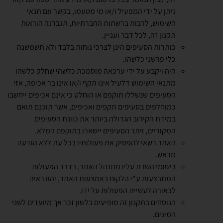
ניתן על ידי המפעיל ו/או מי מטעמו, בקשר עם תנאי
השימוש, לרבות ברשתות החברתיות, תגברנה הוראות
תקנון זה, לכל דבר ועניין.
כותרות הסעיפים הינן לצרכי נוחות בלבד ולא תשמשנה
כלי פרשני כלשהו.
היה ויקבע על ידי ערכאה מוסמכת כלשהי שחלק כלשהו
מתנאי השימוש דלעיל אינו תקף ו/או אינו בר אכיפה, אזי
הסעיפים שנשללו תוקפם או הוחלט כי אינם אכיפים ייחשבו
כמוחלפים בסעיפים תקפים ואכיפים, אשר תוכנם תואם
במידת הקירוב הגדולה ביותר את כוונת הסעיפים
המקוריים, ויתר הסעיפים יישארו בתוקפם המלא.
האתר רשאי להפסיק את פעולותיו בכל עת ללא הודעה
מראש.
רישומי השרת עליו מתנהל האתר, בדבר הפעולות
המתבצעות ע"י הלקוח באמצעות האתר, יהוו ראיה
לכאורה לעשיית הפעולות על ידו.
הנוסחים בתקנון זה מופיעים בלשון זכר אך מיועדים לשני
המינים.